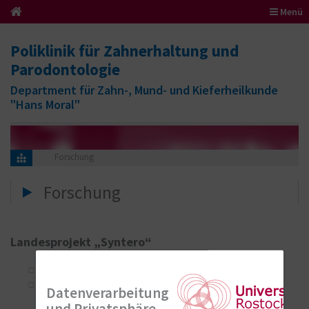
Menü
Poliklinik für Zahnerhaltung und
Parodontologie
Department für Zahn-, Mund- und Kieferheilkunde
"Hans Moral"
Forschung
Forschung
Landesprojekt „Syntero“
Parodontale / Periimplantäre Regeneration
Microenvironment: Steuerung der Differenzierung durch
Datenverarbeitung
Wachstumsfaktoren, Trägermaterialien, Kombinationen
und Privatsphäre