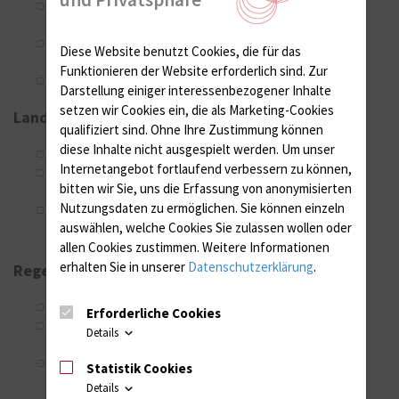
Pathways der Differenzierung / Lineage commitment
(zementogen vs. osteogen)
Nanopartikel-basierte Verfahren mit biodegradierbaren
Diese Website benutzt Cookies, die für das
Partikeln
Funktionieren der Website erforderlich sind.
Zur
Klinische Implementierung: Techniksensitivität
Darstellung einiger interessenbezogener Inhalte
setzen wir Cookies ein, die als Marketing-Cookies
Landesgraduiertenförderung MV
qualifiziert sind. Ohne Ihre Zustimmung können
diese Inhalte nicht ausgespielt werden.
Um unser
Wiederherstellung parodontaler Strukturen
Internetangebot fortlaufend verbessern zu können,
Vergleich Zell-gestützte Verfahren mit
bitten wir Sie, uns die Erfassung von anonymisierten
Knochenersatzmaterialien
Nutzungsdaten zu ermöglichen.
Sie können einzeln
Enhancement durch zusätzliche Anwendung von
auswählen, welche Cookies Sie zulassen wollen oder
Wachstumsfaktoren
allen Cookies zustimmen. Weitere Informationen
erhalten Sie in unserer
Datenschutzerklärung
.
Regenerative Rezessionsdeckung
Deckung
mukogingivaler Rezessionen
(Großtiermodell)
Erforderliche Cookies
Trägermaterialien
für Weichgewebs- bzw.
Details
Schleimhautersatz
Klinische Verfahrenstechniken
(chirurgisches Handling)
Statistik Cookies
Details