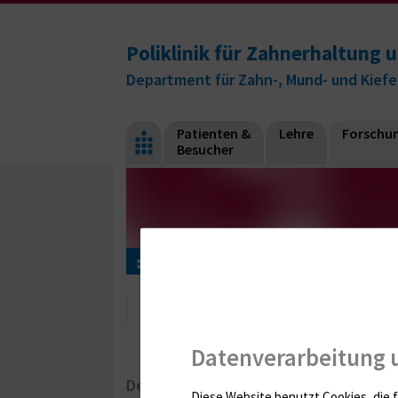
Poliklinik für Zahnerhaltung 
Department für Zahn-, Mund- und Kiefe
Patienten &
Lehre
Forschu
Besucher
Forschung
Microbead-basierte Delivery D
Microbead-basierte Del
Datenverarbeitung 
Delivery Device - Antimikrobielle Subs
Diese Website benutzt Cookies, die f