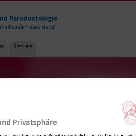
und Parodontologie
rheilkunde "Hans Moral"
ng
Über uns
evices
ivery Devices
und Privatsphäre
tanzen
ür das Funktionieren der Website erforderlich sind.
Zur Darstellung eini