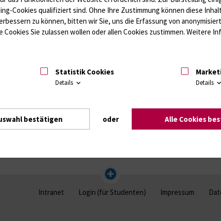
ting-Cookies qualifiziert sind. Ohne Ihre Zustimmung können diese Inhal
erbessern zu können, bitten wir Sie, uns die Erfassung von anonymisie
der Parodontitistherapie
 Cookies Sie zulassen wollen oder allen Cookies zustimmen. Weitere Inf
Statistik Cookies
Market
Details
Details
uswahl bestätigen
oder
Alle Cookies be
chen Mikroorganismen
len
erenzierungsfaktoren
Intranet
Login (für Studenten)
Impressum
Dat